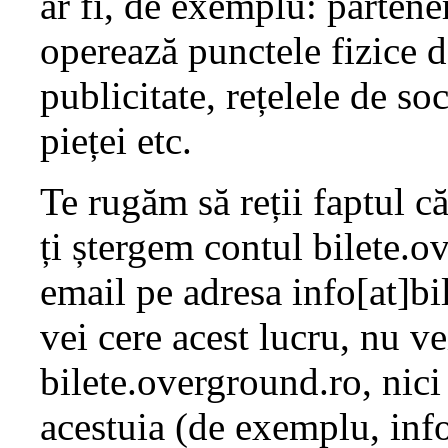
ar fi, de exemplu: partener
operează punctele fizice de
publicitate, rețelele de s
pieței etc.
Te rugăm să reții faptul c
ți ștergem contul bilete.
email pe adresa info[at]b
vei cere acest lucru, nu v
bilete.overground.ro, nici
acestuia (de exemplu, info